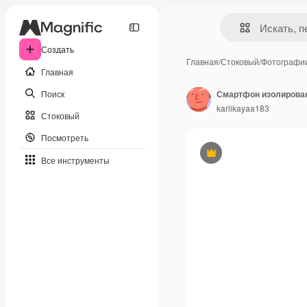
Создать
Главная
/
Стоковый
/
Фотографи
Главная
Поиск
Смартфон изолирован
karlikayaa183
Стоковый
Посмотреть
Премиум
Все инструменты