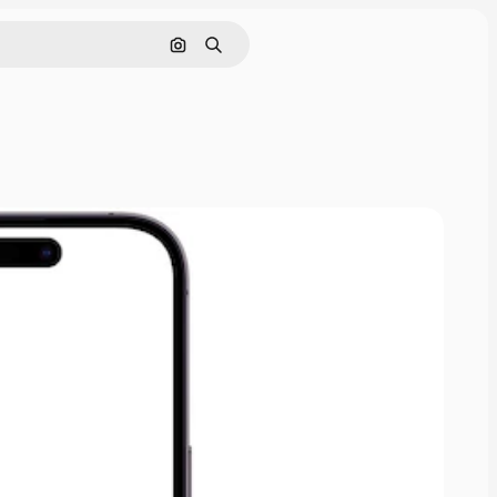
Поиск по изображению
Поиск