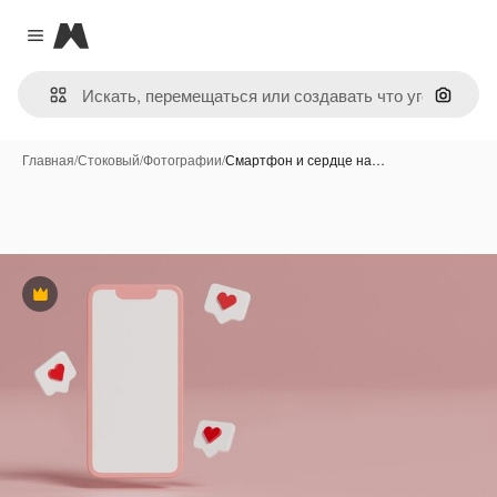
Magnific
Close menu
Поиск 
Главная
/
Стоковый
/
Фотографии
/
Смартфон и сердце на…
Премиум