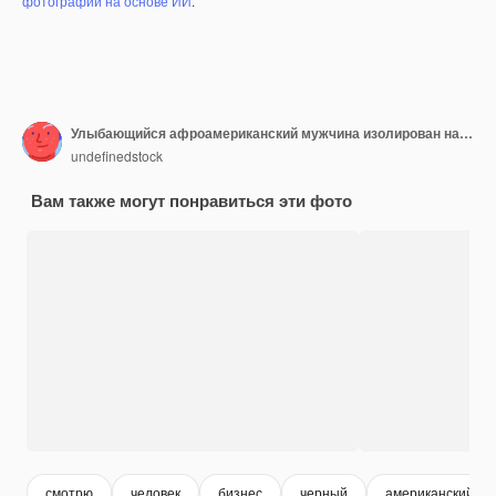
фотографий на основе ИИ
.
Улыбающийся афроамериканский мужчина изолирован на сером
undefinedstock
Вам также могут понравиться эти фото
смотрю
человек
бизнес
черный
американский