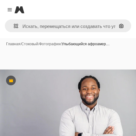
Magnific
Close menu
Поиск 
Главная
/
Стоковый
/
Фотографии
/
Улыбающийся афроамер…
Премиум