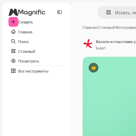
Создать
Главная
/
Стоковый
/
Фотографи
Главная
Поиск
kues1
Стоковый
Посмотреть
Премиум
Все инструменты