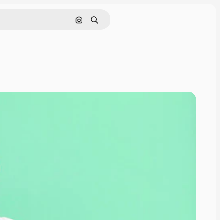
Поиск по изображению
Поиск