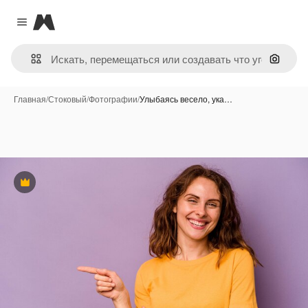
Magnific
Close menu
Поиск 
Главная
/
Стоковый
/
Фотографии
/
Улыбаясь весело, ука…
Премиум