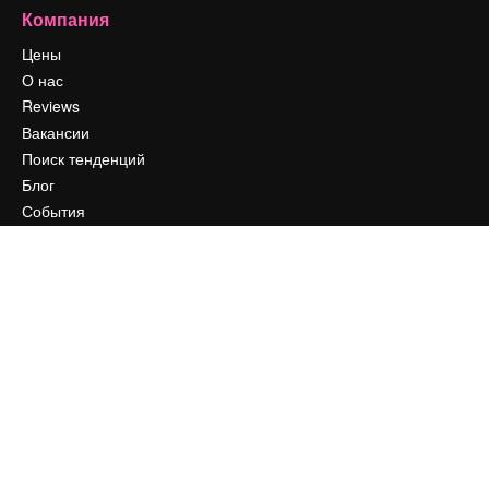
Компания
Цены
О нас
Reviews
Вакансии
Поиск тенденций
Блог
События
Slidesgo
Продайте свой контент
Помещение для прессы
Ищете magnific.ai
Связаться с нами
Клиентская поддержка
Instagram
YouTube
LinkedIn