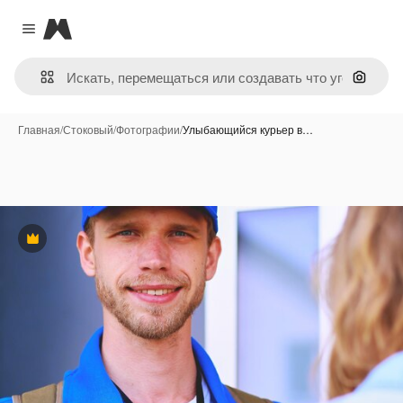
Magnific
Close menu
Поиск 
Главная
/
Стоковый
/
Фотографии
/
Улыбающийся курьер в…
Премиум