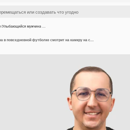
и
/
Улыбающийся мужчина …
Улыбающийся мужчина в повседневной футболке смотрит на камкру на сером фоне