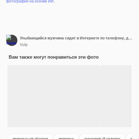
фотографий на основе ИИ
.
Улыбающийся мужчина сидит в Интернете по телефону, держа чашку кофе
Vulp
Вам также могут понравиться эти фото
мужчина улыбается
мужчина
счастливый человек
мол