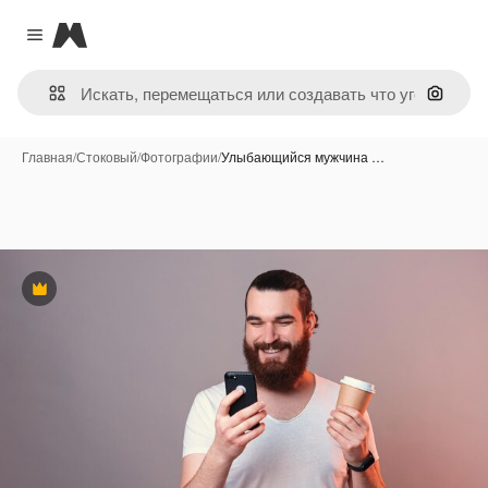
Magnific
Close menu
Поиск 
Главная
/
Стоковый
/
Фотографии
/
Улыбающийся мужчина …
Премиум