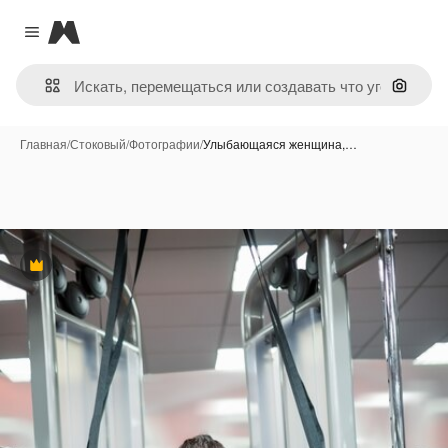
Magnific
Close menu
Поиск 
Главная
/
Стоковый
/
Фотографии
/
Улыбающаяся женщина,…
Премиум