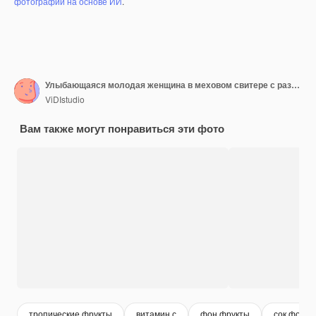
фотографий на основе ИИ
.
Улыбающаяся молодая женщина в меховом свитере с развевающимися волосами держит половинки свежих спелых апельсиновых фруктов, изолированных на фиолетовом пастельном фоне. Люди ведут яркий образ жизни, расслабляют концепцию отдыха. Скопируйте пространство для копирования.
ViDIstudio
Вам также могут понравиться эти фото
тропические фрукты
витамин с
фон фрукты
сок фон