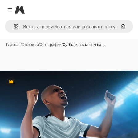
Magnific
Close menu
Поиск 
Главная
/
Стоковый
/
Фотографии
/
Футболист с мячом на…
Премиум