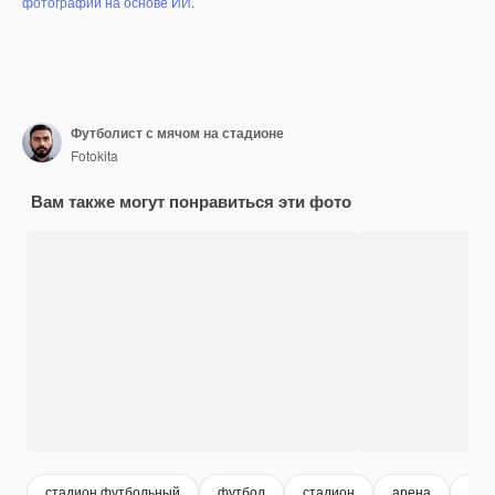
фотографий на основе ИИ
.
Футболист с мячом на стадионе
Fotokita
Вам также могут понравиться эти фото
стадион футбольный
футбол
стадион
арена
ста