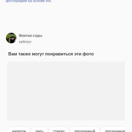
фотографий на основе ИИ
.
Фонтан соды
vefimov
Вам также могут понравиться эти фото
напиток
пить
стекло
прозрачный
прозрачное сте