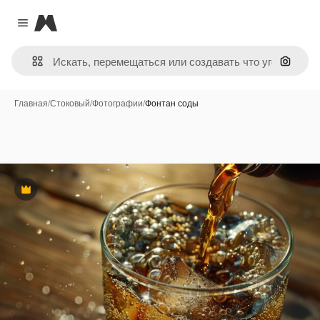
Magnific
Close menu
Поиск 
Главная
/
Стоковый
/
Фотографии
/
Фонтан соды
Премиум