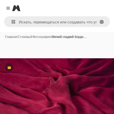
Magnific
Close menu
Поиск 
Главная
/
Стоковый
/
Фотографии
/
Мягкий гладкий бордо…
Премиум