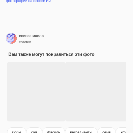
фотографий на основе ИИ
.
соевое масло
chaded
Вам также могут понравиться эти фото
бобы
соя
фасоль
ингредиенты
семя
крупны