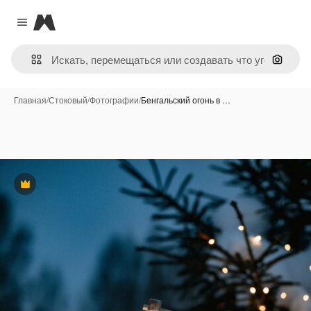
Magnific
Close menu
Поиск 
Главная
/
Стоковый
/
Фотографии
/
Бенгальский огонь в …
Премиум