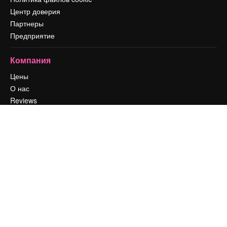
Центр доверия
Партнеры
Предприятие
Компания
Цены
О нас
Reviews
Вакансии
Поиск тенденций
Блог
События
Slidesgo
Продайте свой контент
Помещение для прессы
Ищете magnific.ai
Связаться с нами