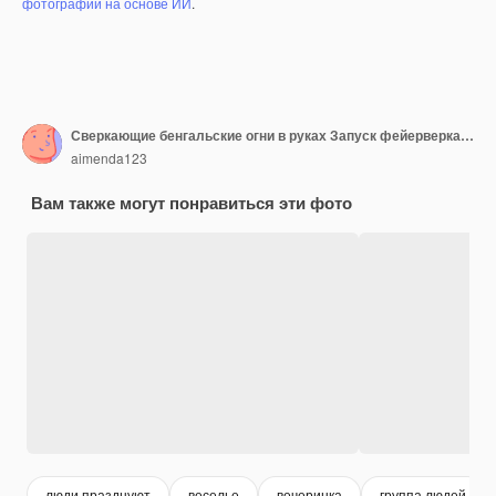
фотографий на основе ИИ
.
Сверкающие бенгальские огни в руках Запуск фейерверка в честь зимних праздников Волшебный Новый год
aimenda123
Вам также могут понравиться эти фото
люди празднуют
веселье
вечеринка
группа людей