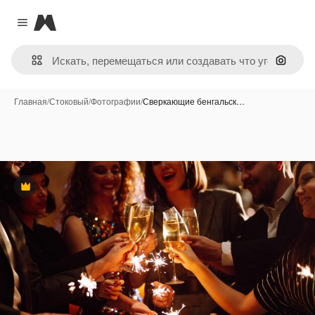
Magnific
Close menu
Поиск 
Главная
/
Стоковый
/
Фотографии
/
Сверкающие бенгальск…
Премиум