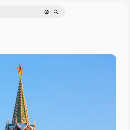
Поиск по изображению
Поиск