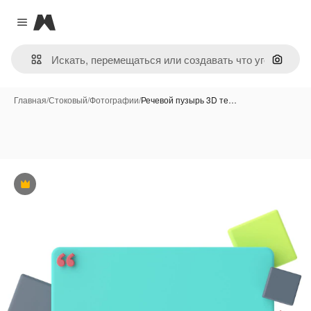
Magnific
Close menu
Поиск 
Главная
/
Стоковый
/
Фотографии
/
Речевой пузырь 3D те…
Премиум