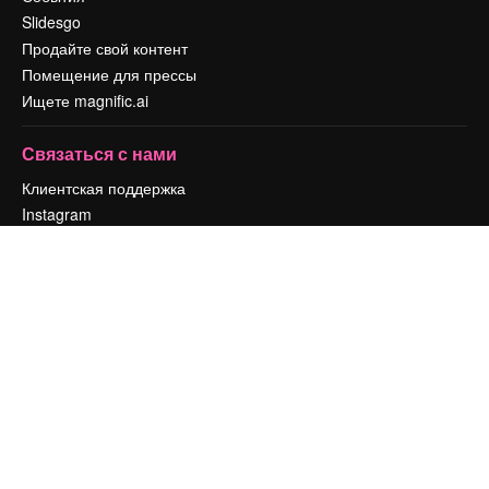
Slidesgo
Продайте свой контент
Помещение для прессы
Ищете magnific.ai
Связаться с нами
Клиентская поддержка
Instagram
YouTube
LinkedIn
TikTok
Discord
X
Reddit
Copyright © 2010-
2026
Freepik Company S.L.U.
Все права защищены
.