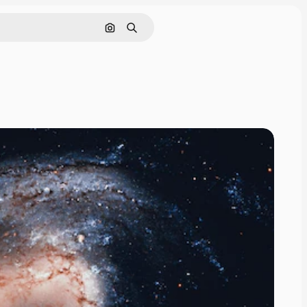
Поиск по изображению
Поиск