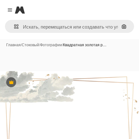
Magnific
Close menu
Поиск 
Главная
/
Стоковый
/
Фотографии
/
Квадратная золотая р…
Премиум