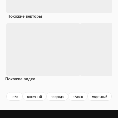
Похожие векторы
Похожие видео
Premium
Premium
Premium
Premium
небо
античный
природа
облако
марочный
с