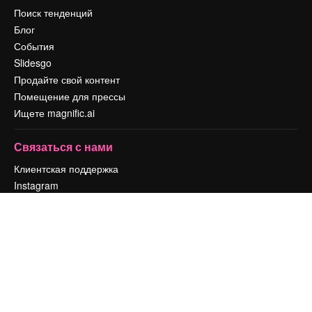
Поиск тенденций
Блог
События
Slidesgo
Продайте свой контент
Помещение для прессы
Ищете magnific.ai
Связаться с нами
Клиентская поддержка
Instagram
YouTube
LinkedIn
TikTok
Discord
X
Reddit