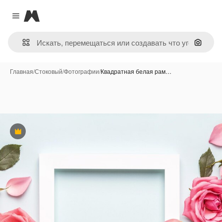
Magnific
Close menu
Поиск 
Главная
/
Стоковый
/
Фотографии
/
Квадратная белая рам…
Премиум