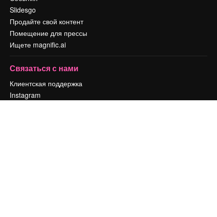
Slidesgo
Продайте свой контент
Помещение для прессы
Ищете magnific.ai
Связаться с нами
Клиентская поддержка
Instagram
YouTube
LinkedIn
TikTok
Discord
X
Reddit
Copyright © 2010-
2026
Freepik Company S.L.U.
Все права защищены
.