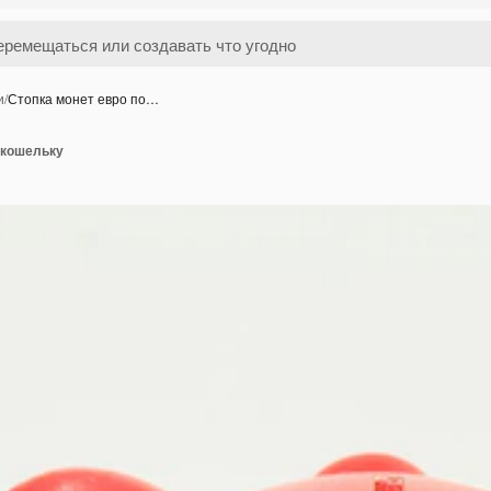
и
/
Стопка монет евро по…
 кошельку