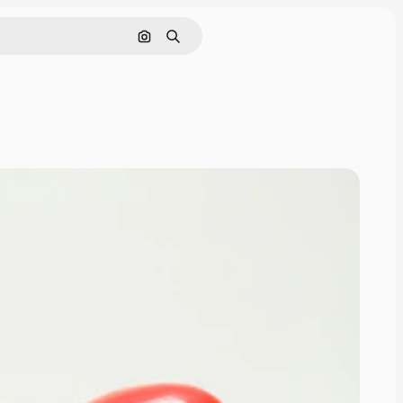
Поиск по изображению
Поиск