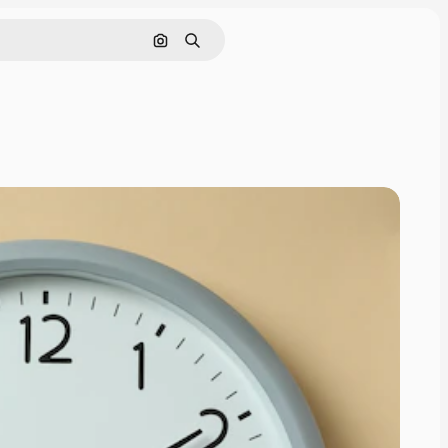
Поиск по изображению
Поиск