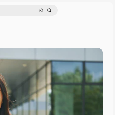
Поиск по изображению
Поиск