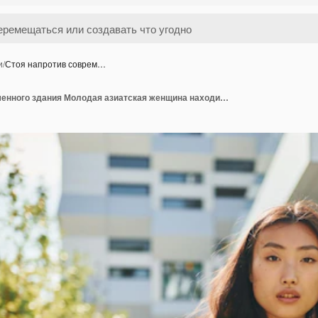
и
/
Стоя напротив соврем…
Стоя напротив современного здания Молодая азиатская женщина находится на улице в дневное время