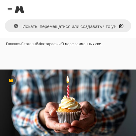
Magnific
Close menu
Поиск 
Главная
/
Стоковый
/
Фотографии
/
В море зажженных све…
Премиум