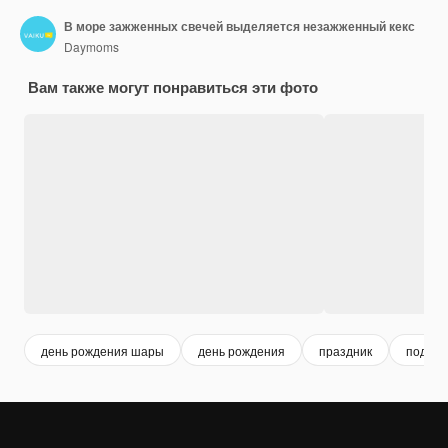
В море зажженных свечей выделяется незажженный кекс
Daymoms
Вам также могут понравиться эти фото
день рождения шары
день рождения
праздник
подарк