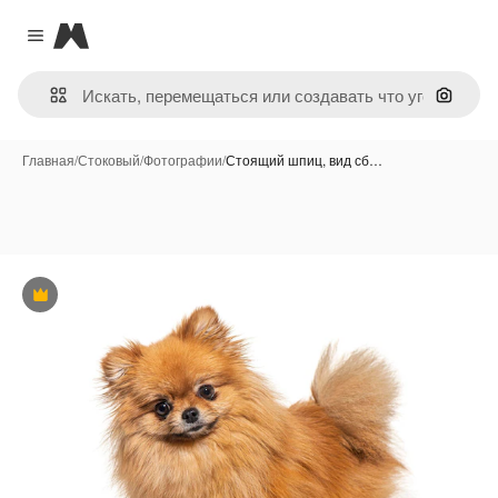
Magnific
Close menu
Поиск 
Главная
/
Стоковый
/
Фотографии
/
Стоящий шпиц, вид сб…
Премиум