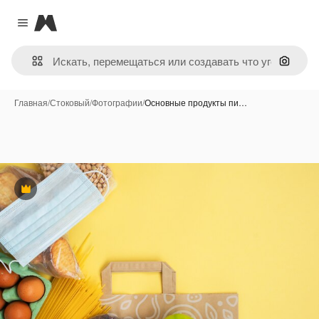
Magnific
Close menu
Поиск 
Главная
/
Стоковый
/
Фотографии
/
Основные продукты пи…
Премиум