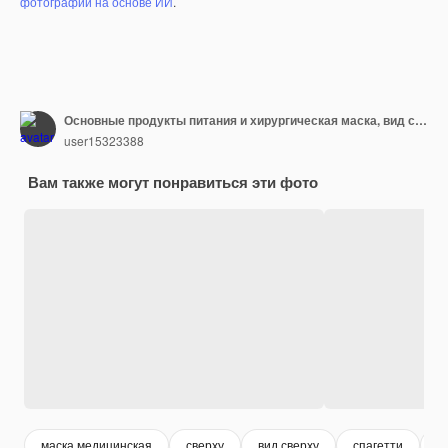
фотографий на основе ИИ
.
Основные продукты питания и хирургическая маска, вид сверху. Продовольственные товары и концепция коронавируса
user15323388
Вам также могут понравиться эти фото
маска медицинская
сверху
вид сверху
спагетти
я