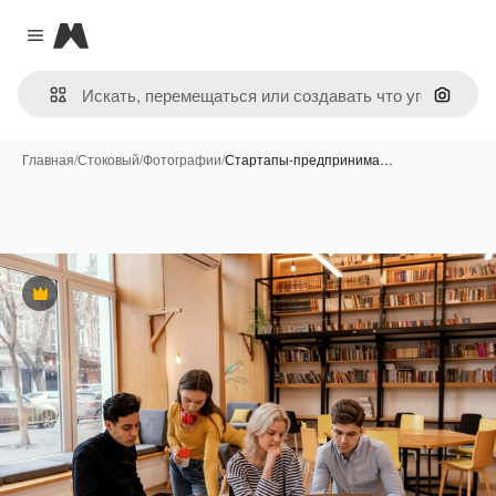
Magnific
Close menu
Поиск 
Главная
/
Стоковый
/
Фотографии
/
Стартапы-предпринима…
Премиум