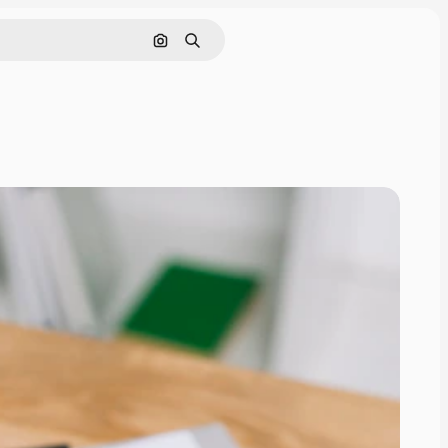
Поиск по изображению
Поиск