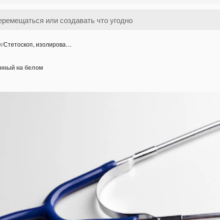
и
/
Стетоскоп, изолирова…
анный на белом