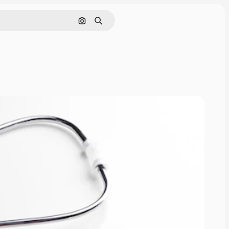
Поиск по изображению
Поиск