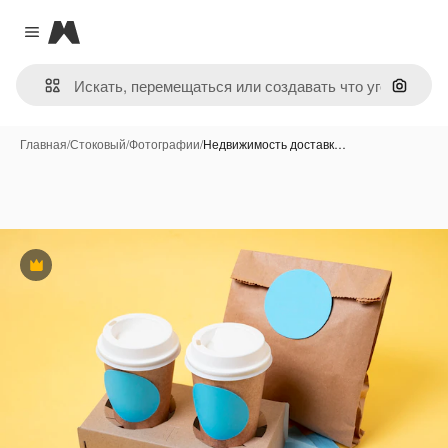
Magnific
Close menu
Поиск 
Главная
/
Стоковый
/
Фотографии
/
Недвижимость доставк…
Премиум