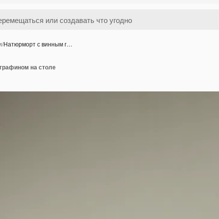
и
/
Натюрморт с винным г…
графином на столе