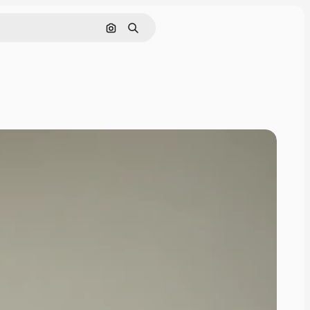
Поиск по изображению
Поиск