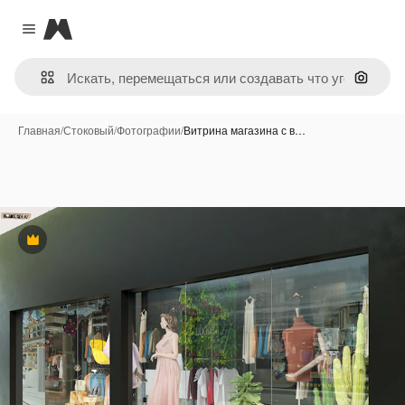
Magnific
Close menu
Поиск 
Главная
/
Стоковый
/
Фотографии
/
Витрина магазина с в…
Премиум