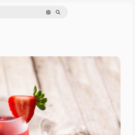
Поиск по изображению
Поиск