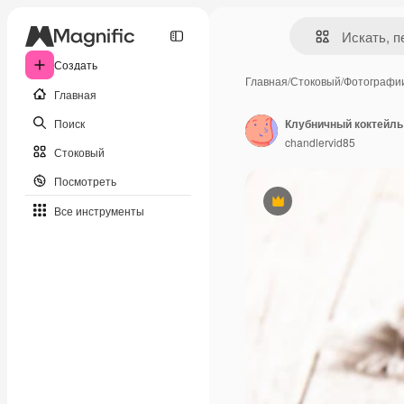
Создать
Главная
/
Стоковый
/
Фотографи
Главная
Поиск
Клубничный коктейль
chandlervid85
Стоковый
Посмотреть
Премиум
Все инструменты