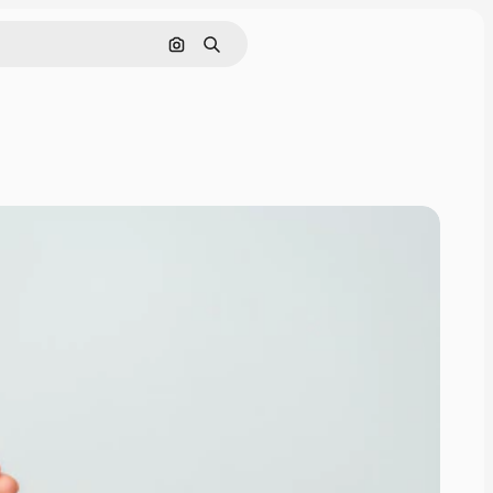
Поиск по изображению
Поиск