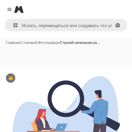
Magnific
Close menu
Поиск 
Главная
/
Стоковый
/
Фотографии
/
Строгий начальник на…
Премиум