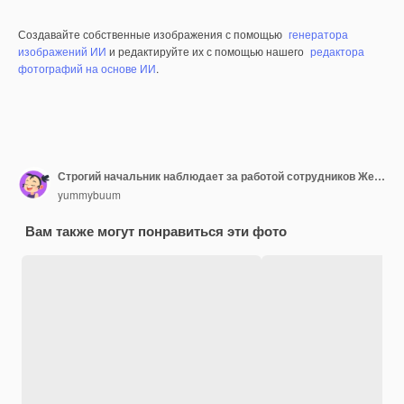
Создавайте собственные изображения с помощью
генератора
изображений ИИ
и редактируйте их с помощью нашего
редактора
фотографий на основе ИИ
.
Строгий начальник наблюдает за работой сотрудников Женщина работает на ноутбуке на рабочем месте Менеджер держит увеличительное стекло Менеджеры контролируют мультфильм плоская изолированная векторная концепция надзора
yummybuum
Вам также могут понравиться эти фото