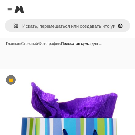
Magnific
Close menu
Поиск 
Главная
/
Стоковый
/
Фотографии
/
Полосатая сумка для …
Премиум