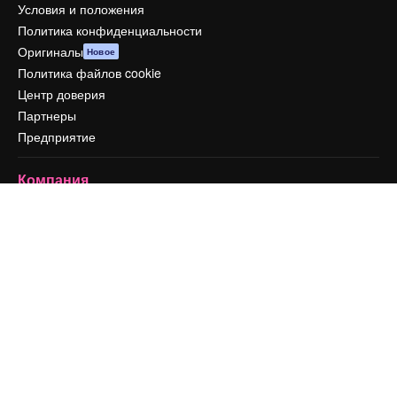
Условия и положения
Политика конфиденциальности
Оригиналы
Новое
Политика файлов cookie
Центр доверия
Партнеры
Предприятие
Компания
Цены
О нас
Reviews
Вакансии
Поиск тенденций
Блог
События
Slidesgo
Продайте свой контент