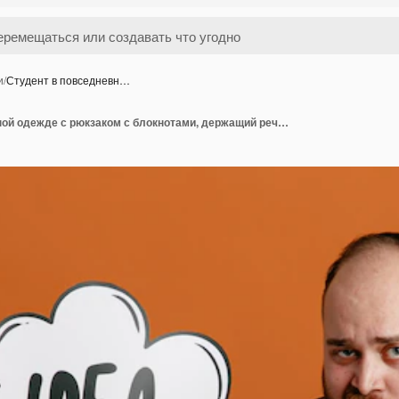
и
/
Студент в повседневн…
Студент в повседневной одежде с рюкзаком с блокнотами, держащий речевой пузырь с идеей слова, смотрит в камеру со скептическим выражением лица, стоя на оранжевом фоне