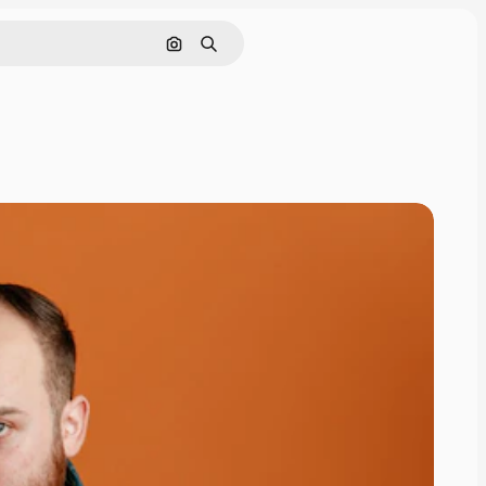
Поиск по изображению
Поиск