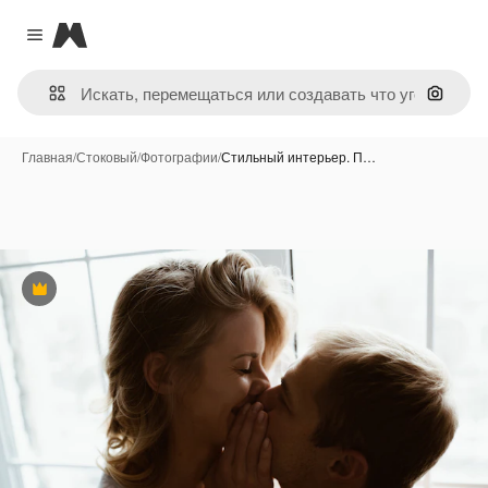
Magnific
Close menu
Поиск 
Главная
/
Стоковый
/
Фотографии
/
Стильный интерьер. П…
Премиум