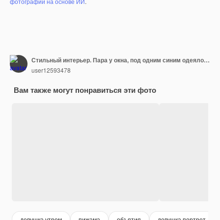
фотографий на основе ИИ
.
Стильный интерьер. Пара у окна, под одним синим одеялом большая спаривание. Любовная история.
user12593478
Вам также могут понравиться эти фото
девушка утром
пижама
объятия
девушка портрет