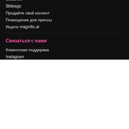
Slidesgo
Продайте свой контент
Помещение для прессы
Ищете magnific.ai
Связаться с нами
Клиентская поддержка
Instagram
YouTube
LinkedIn
TikTok
Discord
X
Reddit
Copyright © 2010-
2026
Freepik Company S.L.U.
Все права защищены
.