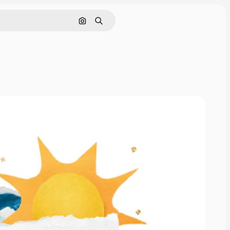
Поиск по изображению
Поиск