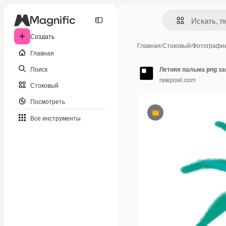
Создать
Главная
/
Стоковый
/
Фотографи
Главная
Поиск
Летняя пальма png з
rawpixel.com
Стоковый
Посмотреть
Премиум
Все инструменты