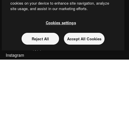
cookies on your device to enhance site navigation, analyze
Slidesgo
site usage, and assist in our marketing efforts.
Продайте свой контент
Помещение для прессы
Cookies settings
Ищете magnific.ai
Связаться с нами
Reject All
Accept All Cookies
Клиентская поддержка
Instagram
YouTube
LinkedIn
TikTok
Discord
X
Reddit
Copyright © 2010-
2026
Freepik Company S.L.U.
Все права защищены
.