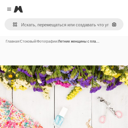
Magnific
Close menu
Поиск 
Главная
/
Стоковый
/
Фотографии
/
Летние женщины с пла…
Премиум