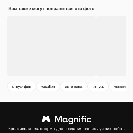
Вам также могут понравиться эти фото
отпуск фон
vacation
лето пляж
отпуск
женщина о
Креативная платформа для создания ваших лучших работ.