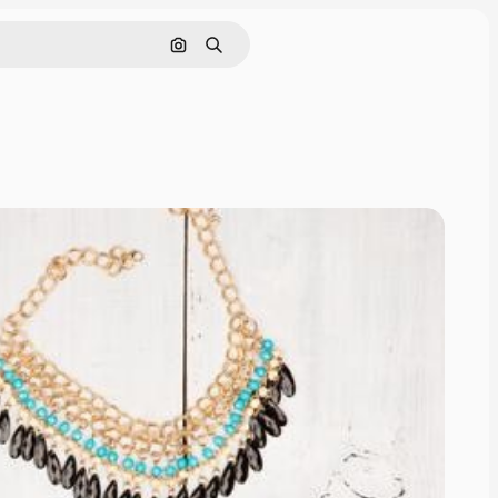
Поиск по изображению
Поиск