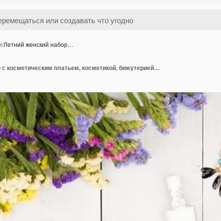
и
/
Летний женский набор…
Летний женский набор с косметическим платьем, косметикой, бижутерией и предметами первой необходимости на белом деревянном фоне