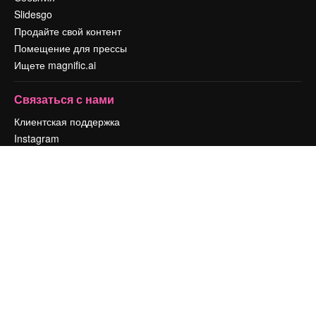
Slidesgo
Продайте свой контент
Помещение для прессы
Ищете magnific.ai
Связаться с нами
Клиентская поддержка
Instagram
YouTube
LinkedIn
TikTok
Discord
X
Reddit
Copyright © 2010-
2026
Freepik Company S.L.U.
Все права защищены
.