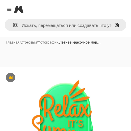
Magnific
Close menu
Поиск 
Главная
/
Стоковый
/
Фотографии
/
Летнее красочное мор…
Премиум