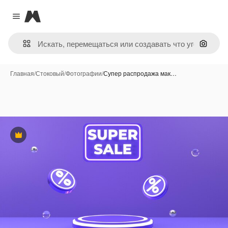
Magnific
Close menu
Поиск 
Главная
/
Стоковый
/
Фотографии
/
Супер распродажа мак…
Премиум