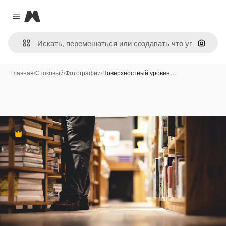
Magnific
Close menu
Поиск 
Главная
/
Стоковый
/
Фотографии
/
Поверхностный уровен…
Премиум