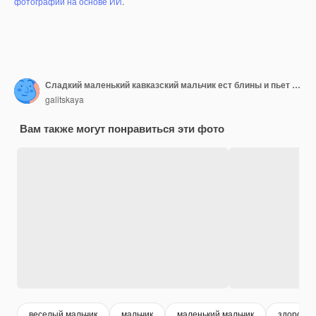
фотографий на основе ИИ
.
Сладкий маленький кавказский мальчик ест блины и пьет апельсиновый сок
galitskaya
Вам также могут понравиться эти фото
веселый мальчик
мальчик
маленький мальчик
здоровый