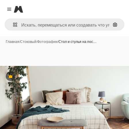
Magnific
Close menu
Поиск 
Главная
/
Стоковый
/
Фотографии
/
Стол и стулья на пос…
Премиум