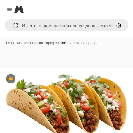
Magnific
Close menu
Поиск 
Главная
/
Стоковый
/
Фотографии
/
Тако-кольцо на прозр…
Премиум