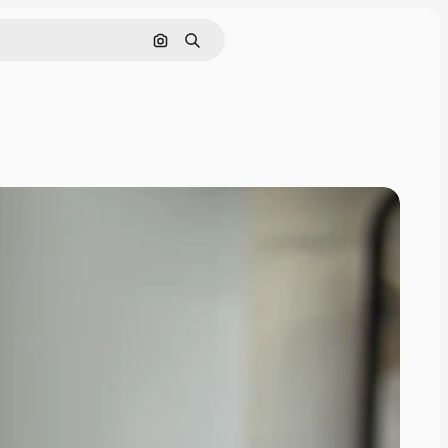
Поиск по изображению
Поиск