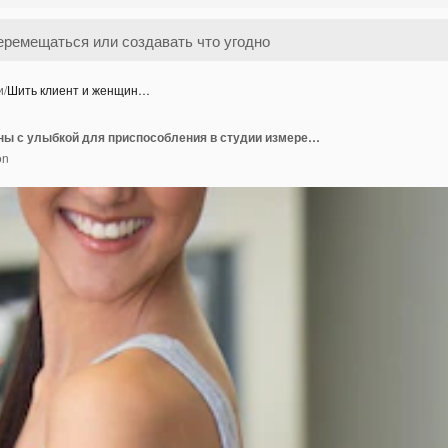
и
/
Шить клиент и женщин…
Шить клиент и женщины с улыбкой для приспособления в студии измерения и дизайна для юбки в малом бизнесе шитье моды и мастерской с тканью для одежды творчество и счастливый клиент
on